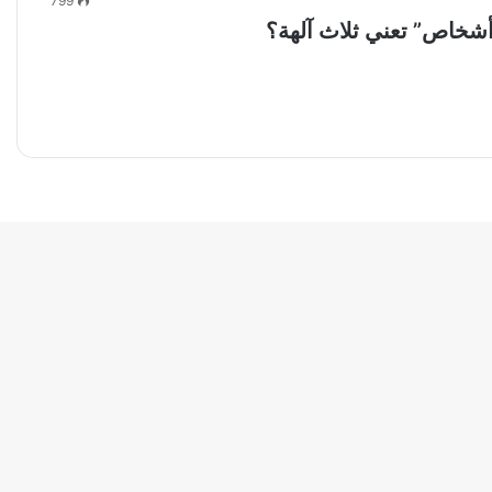
799
شخاص” تعني ثلاث آلهة؟