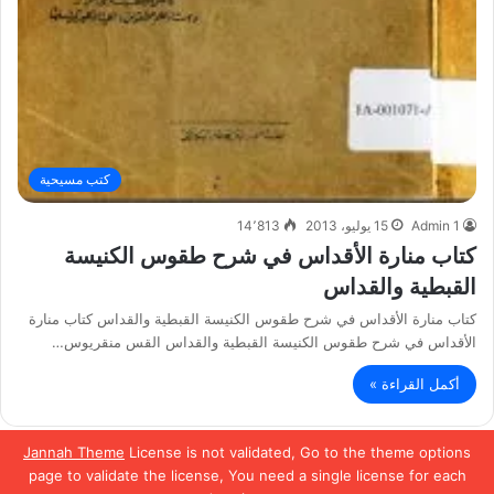
كتب مسيحية
Admin 1
15 يوليو، 2013
14٬813
كتاب منارة الأقداس في شرح طقوس الكنيسة
القبطية والقداس
كتاب منارة الأقداس في شرح طقوس الكنيسة القبطية والقداس كتاب منارة
الأقداس في شرح طقوس الكنيسة القبطية والقداس القس منقريوس…
أكمل القراءة »
Jannah Theme
License is not validated, Go to the theme options
الصفحة السابقة
page to validate the license, You need a single license for each