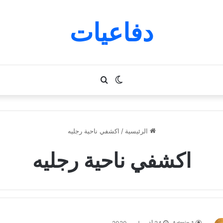
دفاعيات
الوضع
بحث
المظلم
عن
الرئيسية
/
اكشفي ناحية رجليه
اكشفي ناحية رجليه