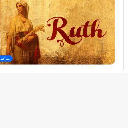
مُترجَم