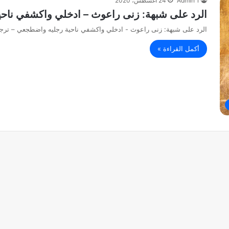
Admin 1
24 أغسطس، 2020
الرد على شبهة: زنى راعوث – ادخلي واكشفي ناحي
الرد على شبهة: زنى راعوث - ادخلي واكشفي ناحية رجليه واضطجعي – ترجمة
أكمل القراءة »