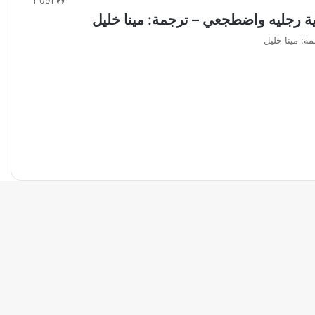
1٬091
ة رجليه واضطجعي – ترجمة: مينا خليل
: مينا خليل