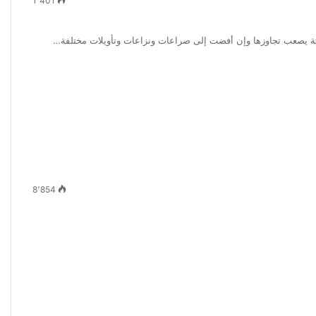
1٬401
 ثابتة يصعب تجاوزها وإن أفضت إلى صراعات ونزاعات وتأويلات مختلفة…
8٬854