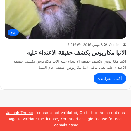
عام
Admin 1
3 يونيو، 2016
5٬216
الانبا مكاريوس يكشف حقيقة الاعتداء عليه
الانبا مكاريوس يكشف حقيقة الاعتداء عليه الانبا مكاريوس يكشف حقيقة
الاعتداء عليه نفى نيافة الانبا مكاريوس اسقف عام المنيا ،…
أكمل القراءة »
Jannah Theme
License is not validated, Go to the theme options
page to validate the license, You need a single license for each
domain name.