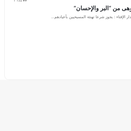
1٬152
 وهى من “البر والإحسان”
ار الإفتاء : يجوز شرعا تهنئة المسيحيين بأعيادهم…