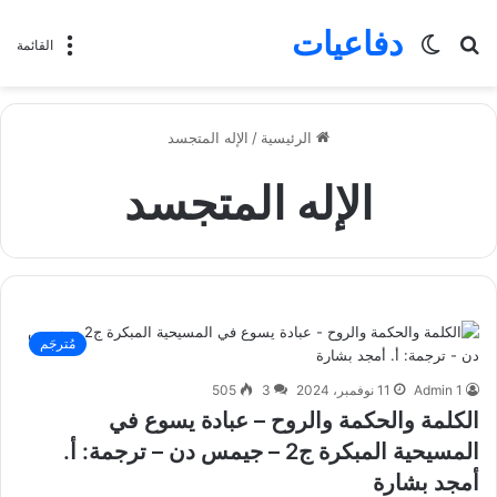
دفاعيات
بحث
الوضع
القائمة
عن
المظلم
الرئيسية
/
الإله المتجسد
الإله المتجسد
مُترجَم
Admin 1
11 نوفمبر، 2024
3
505
الكلمة والحكمة والروح – عبادة يسوع في
المسيحية المبكرة ج2 – جيمس دن – ترجمة: أ.
أمجد بشارة