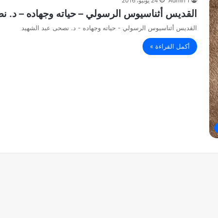
Admin 1
24 يونيو، 2016
القديس أثناسيوس الرسولي – حياته وجهاده – د. ن
القديس أثناسيوس الرسولي - حياته وجهاده - د. نصحى عبد الشهيد
أكمل القراءة »