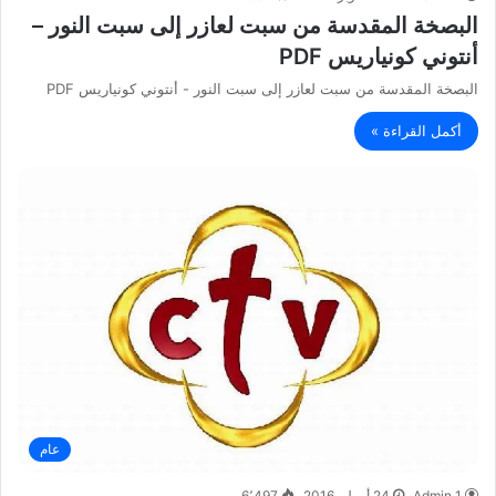
البصخة المقدسة من سبت لعازر إلى سبت النور –
أنتوني كونياريس PDF
البصخة المقدسة من سبت لعازر إلى سبت النور - أنتوني كونياريس PDF
أكمل القراءة »
عام
Admin 1
24 أبريل، 2016
6٬497