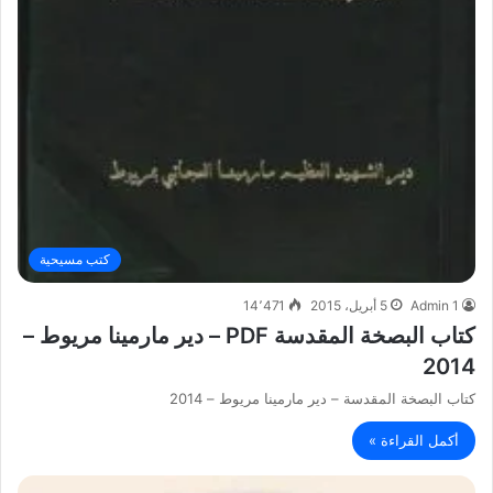
كتب مسيحية
Admin 1
5 أبريل، 2015
14٬471
كتاب البصخة المقدسة PDF – دير مارمينا مريوط –
2014
كتاب البصخة المقدسة – دير مارمينا مريوط – 2014
أكمل القراءة »