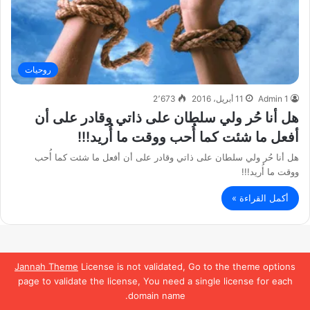
روحيات
Admin 1
11 أبريل، 2016
2٬673
هل أنا حُر ولي سلطان على ذاتي وقادر على أن
أفعل ما شئت كما أُحب ووقت ما أُريد!!!
هل أنا حُر ولي سلطان على ذاتي وقادر على أن أفعل ما شئت كما أُحب
ووقت ما أُريد!!!
أكمل القراءة »
Jannah Theme
License is not validated, Go to the theme options
page to validate the license, You need a single license for each
domain name.