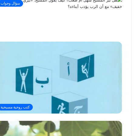
سؤال وجواب
كتب روحية مسيحية