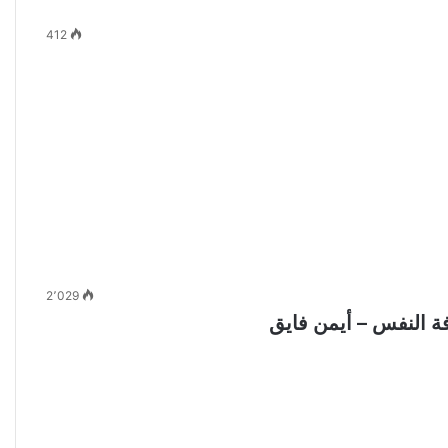
412
2٬029
ة النفس – أيمن فايق