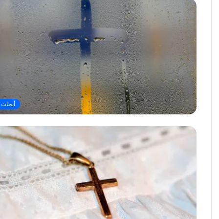
أبحاث