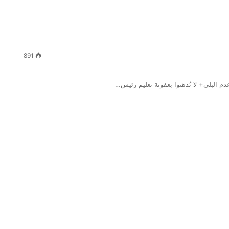
891
دم البلى+ لا تُدهنوا بعفونة تعليم رئيس…