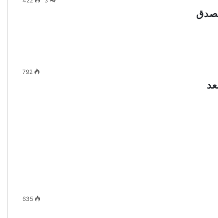
422
3
الصدق
792
635