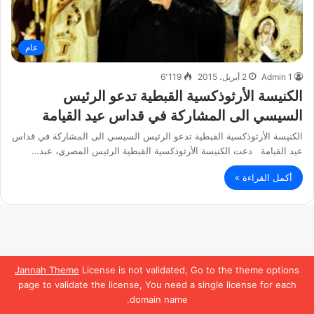
عام
Admin 1
2 أبريل، 2015
6٬119
الكنيسة الأرثوذكسية القبطية تدعو الرئيس
السيسي الى المشاركة في قداس عيد القيامة
الكنيسة الأرثوذكسية القبطية تدعو الرئيس السيسي الى المشاركة في قداس
عيد القيامة دعت الكنيسة الأرثوذكسية القبطية الرئيس المصري، عبد…
أكمل القراءة »
Jannah Theme
License is not validated, Go to the theme options
page to validate the license, You need a single license for each
domain name.