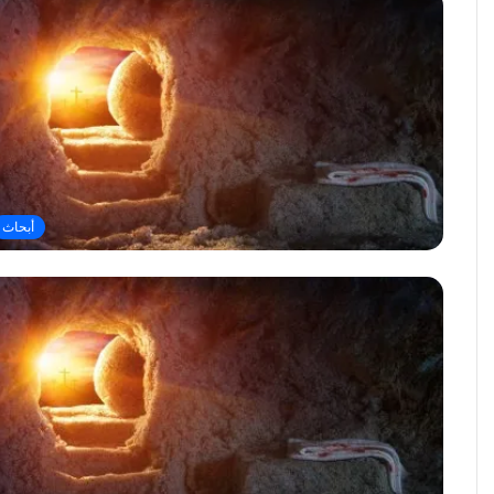
أبحاث