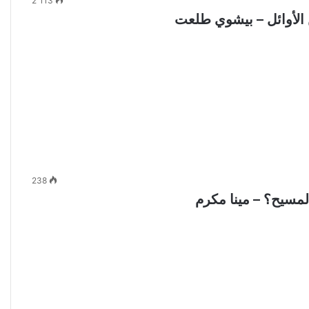
2٬113
 الأوائل – بيشوي طلعت
238
لمسيح؟ – مينا مكرم