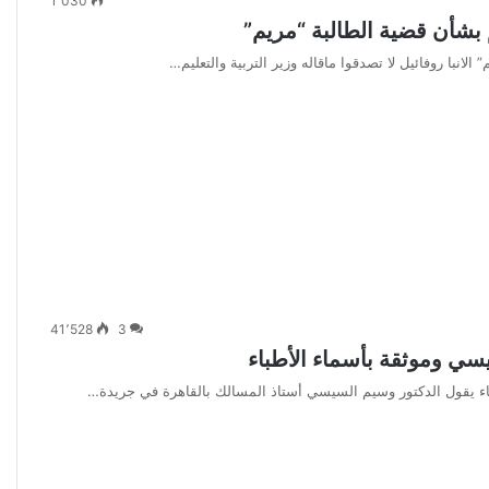
1٬030
يم بشأن قضية الطالبة “مريم”
 الانبا روفائيل لا تصدقوا ماقاله وزير التربية والتعليم…
41٬528
3
يسي وموثقة بأسماء الأطباء
باء يقول الدكتور وسيم السيسي أستاذ المسالك بالقاهرة في جريدة…