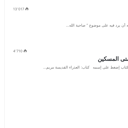
13٬017
 أن يرد فيه على موضوع ” صاحبة الله…
4٬710
متى المسكين
كتاب إضغط على إسمه كتاب: العذراء القديسة مريم…