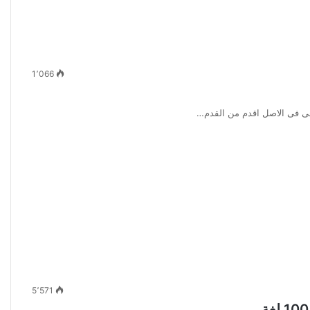
1٬066
5٬571