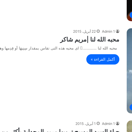
Admin 1
22 أبريل، 2015
محبه الله لنا |مريم شاكر
محبه الله لنا …………. اى محبه هذه التى تقاس بمقدار سِنِيهَا أو قِدِمها وهى فى الاصل اقدم من القدم…
أكمل القراءة »
Admin 1
1 أبريل، 2015
حياة السيد المسيح ترويها مريم المجدلية بأكثر من 100 لغة