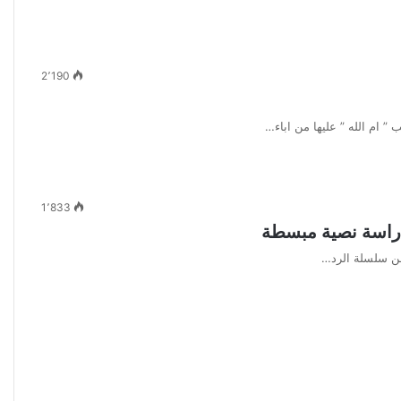
2٬190
 ” ام الله ” عليها من اباء…
1٬833