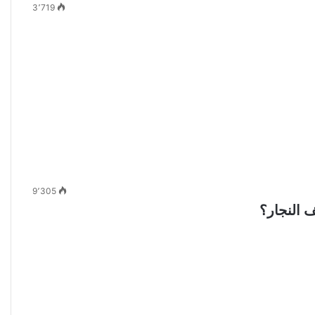
3٬719
9٬305
 النجار؟