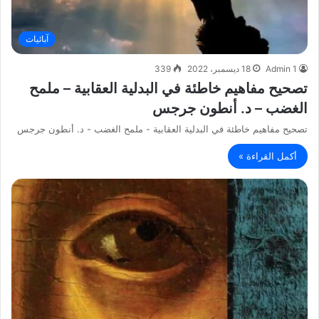
آبائيات
Admin 1
18 ديسمبر، 2022
339
تصحيح مفاهيم خاطئة في البدلية العقابية – ملمح
الغضب – د. أنطون جرجس
تصحيح مفاهيم خاطئة في البدلية العقابية - ملمح الغضب - د. أنطون جرجس
أكمل القراءة »