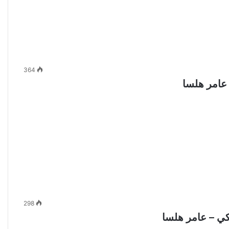
364
عامر هلسا
298
كي – عامر هلسا