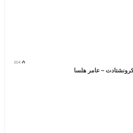
304
كرونشتادت – عامر هلسا