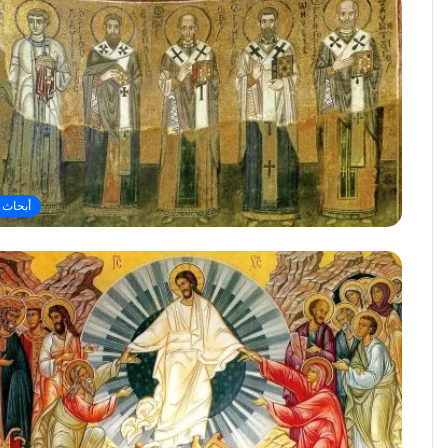
أبحاث