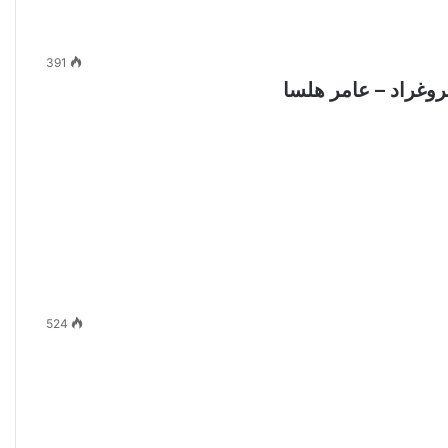
391
روغراد – عامر هلسا
524