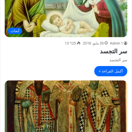
أبحاث
Admin 1
26 مايو، 2016
13٬125
سر التجسد
سر التجسد
أكمل القراءة »