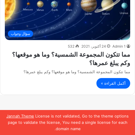
سؤال وجواب
Admin 1
24 أكتوبر، 2021
532
مما تتكون المجموعة الشمسية؟ وما هو موقعها؟
وكم يبلغ عمرها؟
مما تتكون المجموعة الشمسية؟ وما هو موقعها؟ وكم يبلغ عمرها؟
أكمل القراءة »
Jannah Theme
License is not validated, Go to the theme options
page to validate the license, You need a single license for each
domain name.