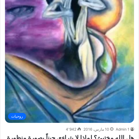
روحيات
Admin 1
10 مارس، 2016
4٬942
هل الله مختبئ؟ لماذا لا يتراءى حيناً بصورة منظورة