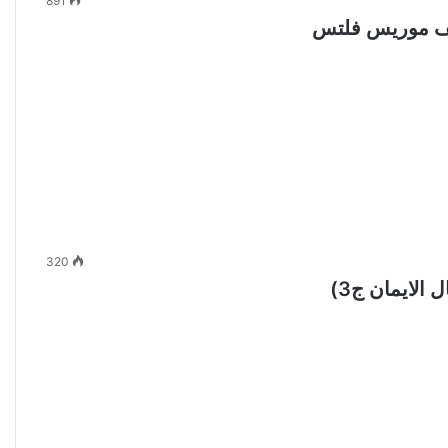
891
320