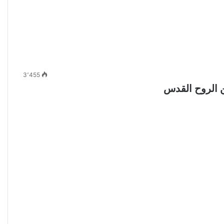
3٬455
من الروح القدس