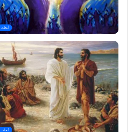
أبحاث
أبحاث