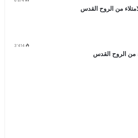
6٬874
امتلاء من الروح القدس
3٬414
ء من الروح القدس