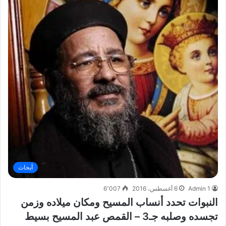
أبحاث
Admin 1
6 أغسطس، 2016
6٬007
النبوات تحدد أنساب المسيح ومكان ميلاده وزمن
تجسده وصلبه جـ3 – القمص عبد المسيح بسيط