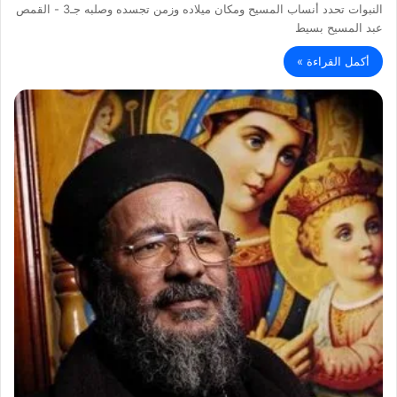
النبوات تحدد أنساب المسيح ومكان ميلاده وزمن تجسده وصلبه جـ3 - القمص
عبد المسيح بسيط
أكمل القراءة »