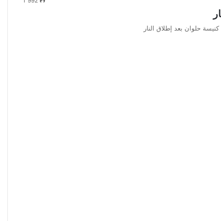
1٬992
ر
كنيسة حلوان بعد إطلاق النار