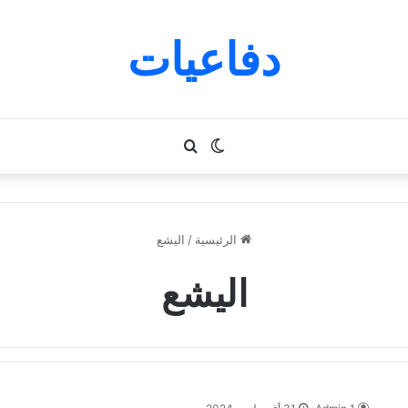
دفاعيات
الوضع
بحث
المظلم
عن
الرئيسية
/
اليشع
اليشع