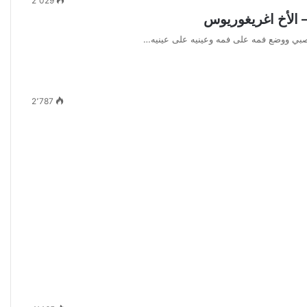
2٬029
– الأخ اغريغوريوس
صبي ووضع فمه على فمه وعينيه على عينيه…
2٬787