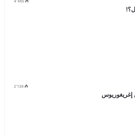
4٬465
ل؟!
2٬136
/ إغريغوريوس