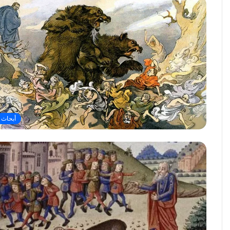
أبحاث