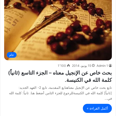
عام
Admin 1
15 يونيو، 2014
1٬100
بحث خاص عن الإنجيل معناه – الجزء التاسع (ثانياً)
كلمة الله في الكنيسة.
تابع بحث خاص عن الإنجيل معناهتابع المقدمة، تابع 2- العهد الجديد:
[ثانياً] كلمة الله في الكنيسةللرجوع للجزء الثامن أضغط هنا. ثانياً: كلمة الله
في…
أكمل القراءة »