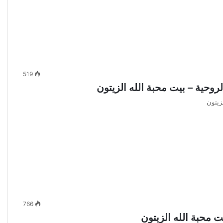
519
766