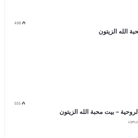
498
555