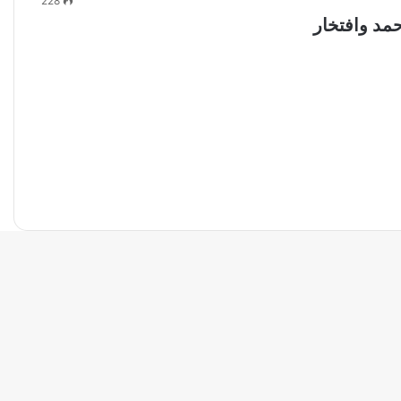
228
مد وافتخار