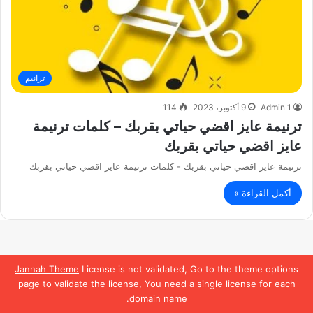
ترانيم
Admin 1
9 أكتوبر، 2023
114
ترنيمة عايز اقضي حياتي بقربك – كلمات ترنيمة
عايز اقضي حياتي بقربك
ترنيمة عايز اقضي حياتي بقربك - كلمات ترنيمة عايز اقضي حياتي بقربك
أكمل القراءة »
Jannah Theme
License is not validated, Go to the theme options
page to validate the license, You need a single license for each
domain name.