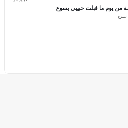
2٬452
مة من يوم ما قبلت حبيبى يسوع
 يسوع