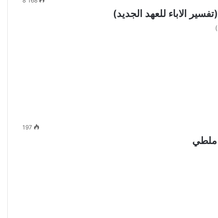
8٬168
سير الاباء للعهد الجديد)
)
197
 ملطي