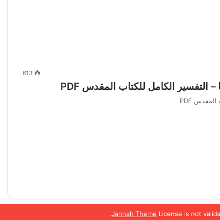
613
Jannah Theme
License is not valid