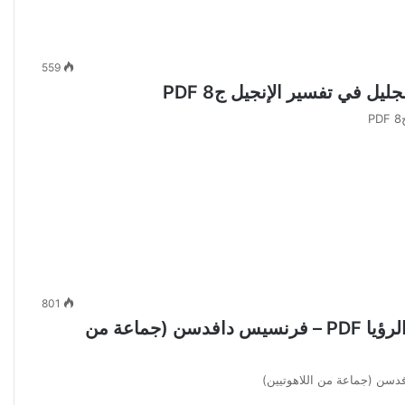
559
يل في تفسير الإنجيل ج8 PDF
801
سلسلة تفسير الكتاب المقدس ج6 من رومية إلى الرؤيا PDF – فرنسيس دافدسن (جماعة من