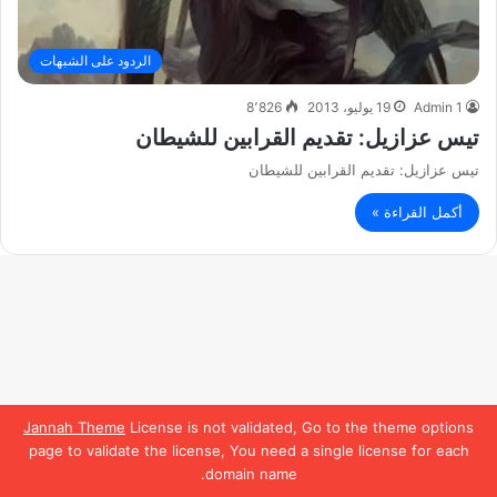
الردود على الشبهات
Admin 1
19 يوليو، 2013
8٬826
تيس عزازيل: تقديم القرابين للشيطان
تيس عزازيل: تقديم القرابين للشيطان
أكمل القراءة »
Jannah Theme
License is not validated, Go to the theme options
page to validate the license, You need a single license for each
domain name.