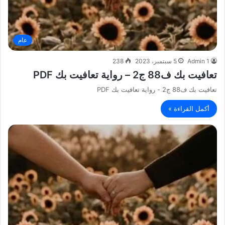
عام
Admin 1
5 سبتمبر، 2023
238
تعافيت بك ف88 ج2 – رواية تعافيت بك PDF
تعافيت بك ف88 ج2 - رواية تعافيت بك PDF
أكمل القراءة »