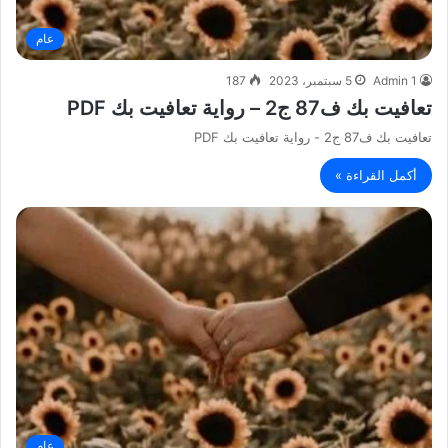
عام
Admin 1
5 سبتمبر، 2023
187
تعافيت بك ف87 ج2 – رواية تعافيت بك PDF
تعافيت بك ف87 ج2 - رواية تعافيت بك PDF
أكمل القراءة »
عام