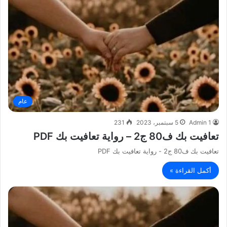
عام
Admin 1
5 سبتمبر، 2023
231
تعافيت بك ف80 ج2 – رواية تعافيت بك PDF
تعافيت بك ف80 ج2 - رواية تعافيت بك PDF
أكمل القراءة »