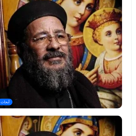
أبحاث