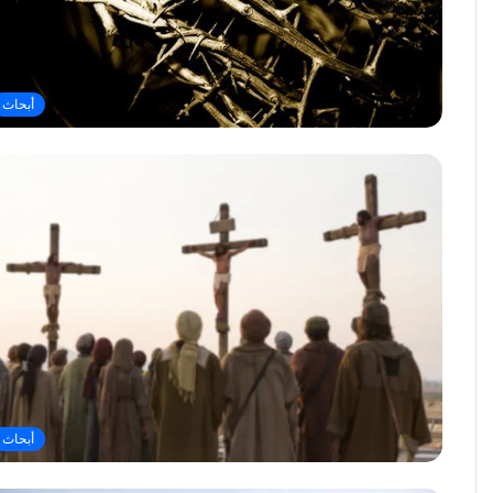
أبحاث
أبحاث