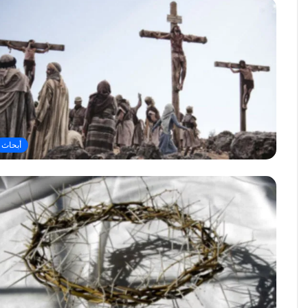
أبحاث