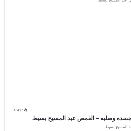
4٬417
تجسده وصلبه – القمص عبد المسيح بسيط
بد المسيح بسيط