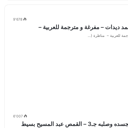
9٬678
 ديدات – مفرغة و مترجمة للعربية –
مة للعربية – مناظرة (…
6٬007
قمص عبد المسيح بسيط