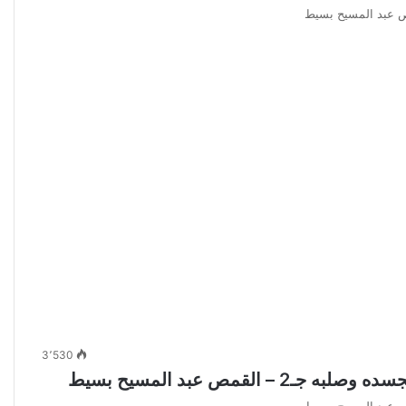
3٬530
قمص عبد المسيح بسيط