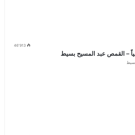
46٬913
قياً – القمص عبد المسيح بسيط
بسيط