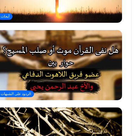
أبحاث
الردود على الشبهات