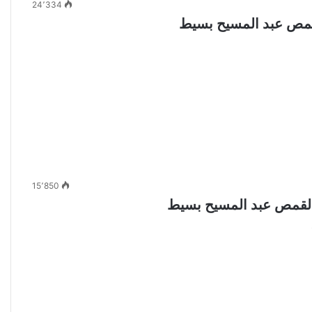
24٬334
لقمص عبد المسيح بسيط
15٬850
 القمص عبد المسيح بسيط