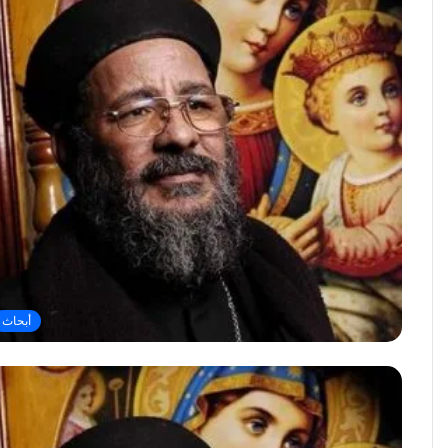
أبحاث