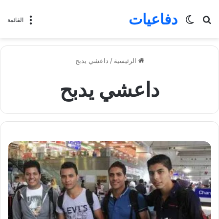
دفاعيات
بحث
الوضع
القائمة
عن
المظلم
الرئيسية
/
داعشي يدبح
داعشي يدبح