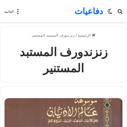
دفاعيات
بحث
الوضع
القائمة
عن
المظلم
الرئيسية
/
زنزندورف المستبد المستنير
زنزندورف المستبد
المستنير