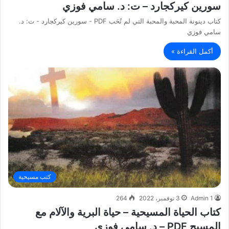
سورين كيركجارد – ت: د. سامي فوزي
كتاب دينونة المحبة والمحبة التي لم تُحَب PDF - سورين كيركجارد - ت: د.
سامي فوزي
أكمل القراءة »
كتب مسيحية
Admin 1
3 نوفمبر، 2022
264
كتاب الحياة المسيحية – حياة البرية والآلام مع
المسيح PDF – د. سامي فوزي