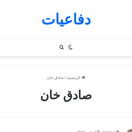
دفاعيات
الوضع
بحث
المظلم
عن
الرئيسية
/
صادق خان
صادق خان