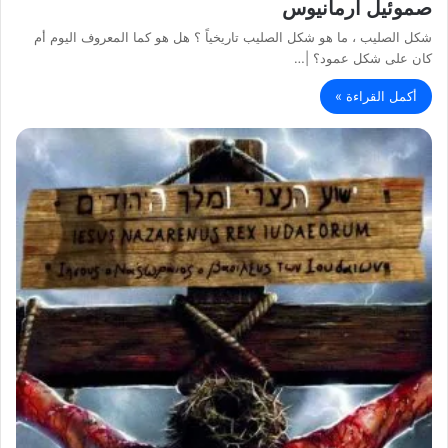
صموئيل أرمانيوس
شكل الصليب ، ما هو شكل الصليب تاريخياً ؟ هل هو كما المعروف اليوم أم
كان على شكل عمود؟ |…
أكمل القراءة »