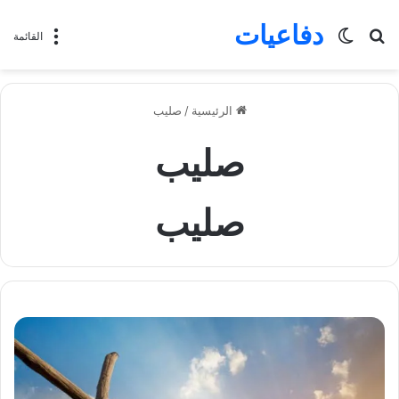
دفاعيات
بحث
الوضع
القائمة
عن
المظلم
الرئيسية
/
صليب
صليب
صليب