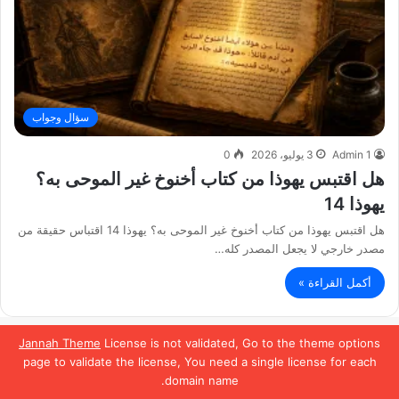
سؤال وجواب
Admin 1
3 يوليو، 2026
0
هل اقتبس يهوذا من كتاب أخنوخ غير الموحى به؟
يهوذا 14
هل اقتبس يهوذا من كتاب أخنوخ غير الموحى به؟ يهوذا 14 اقتباس حقيقة من
مصدر خارجي لا يجعل المصدر كله…
أكمل القراءة »
Jannah Theme
License is not validated, Go to the theme options
page to validate the license, You need a single license for each
domain name.