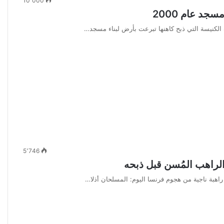
10٬000
جد عام 2000
5٬746
الراهب المُسن قبل ذبحه
راهبة ناجية من هجوم فرنسا اليوم: المسلحان أذلا…