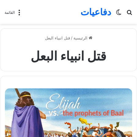
دفاعيات
بحث
الوضع
القائمة
عن
المظلم
الرئيسية
/
قتل انبياء البعل
قتل انبياء البعل