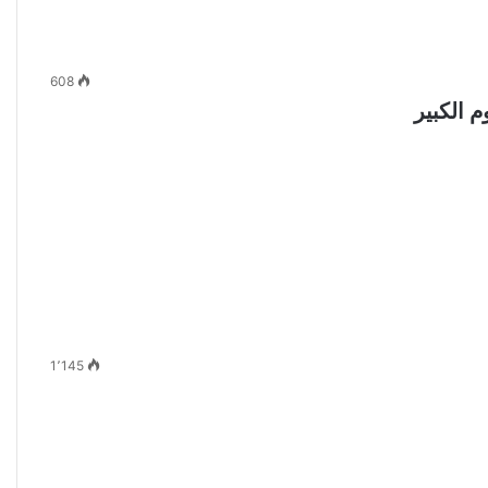
608
 الكبير
1٬145