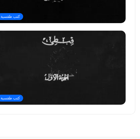
كتب طقسية
كتب طقسية