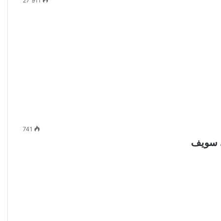
27٬911
741
ي سويف