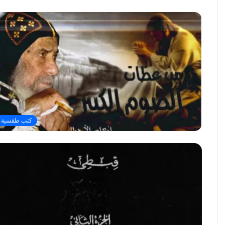
كتب طقسية