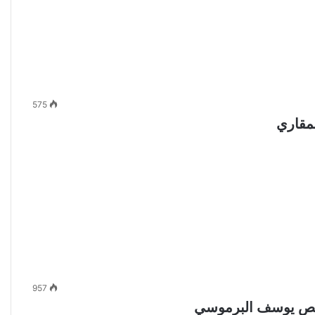
575
957
قمص يوسف البرموسي