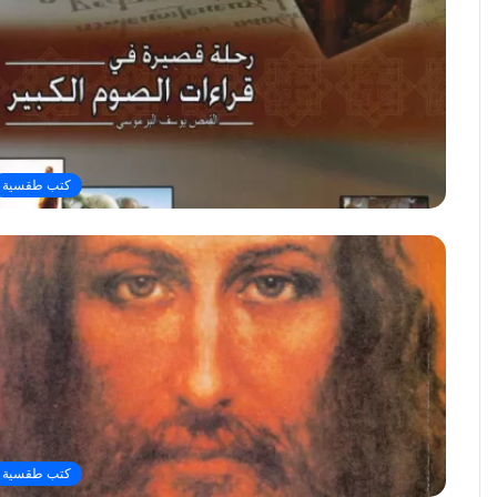
كتب طقسية
كتب طقسية