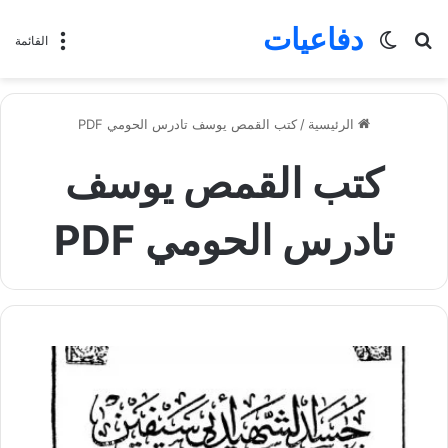
دفاعيات
بحث
الوضع
القائمة
عن
المظلم
الرئيسية
/
كتب القمص يوسف تادرس الحومي PDF
كتب القمص يوسف
تادرس الحومي PDF