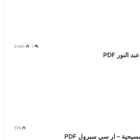
5٬441
1
لنور PDF
579
سيحية – ار سي سبرول PDF