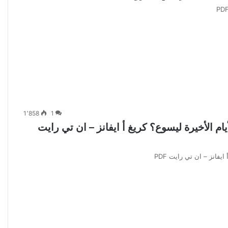
1٬858
1
م الأخيرة ليسوع؟ كريغ أ ايفانز – ان تي رايت
فانز – ان تي رايت PDF