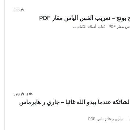
865
يونج – تعريب القس الياس مقار PDF
لة الكتاب…
398
1
شائكة عندما يبدو الله غائبا – جاري ر هابرماس
 – جاري ر هابرماس PDF