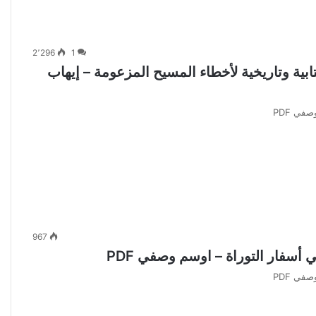
2٬296
1
ية وتاريخية لأخطاء المسيح المزعومة – إيهاب
في PDF
967
أسفار التوراة – اوسم وصفي PDF
في PDF