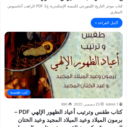
كتاب موجز التاريخ الليتورجي لكنيسة الإسكندرية ج2 PDF الراهب أثناسيوس
المقاري
أكمل القراءة »
كتب طقسية
Admin 1
23 ديسمبر، 2022
890
كتاب طقس وترتيب أعياد الظهور الإلهي PDF –
برمون الميلاد وعيد الميلاد المجيد وعيد الختان