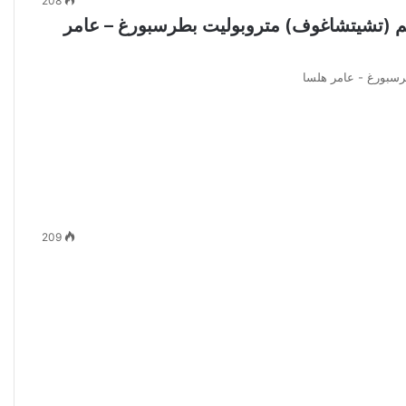
208
يم (تشيتشاغوف) متروبوليت بطرسبورغ – عامر
رسبورغ - عامر هلسا
209