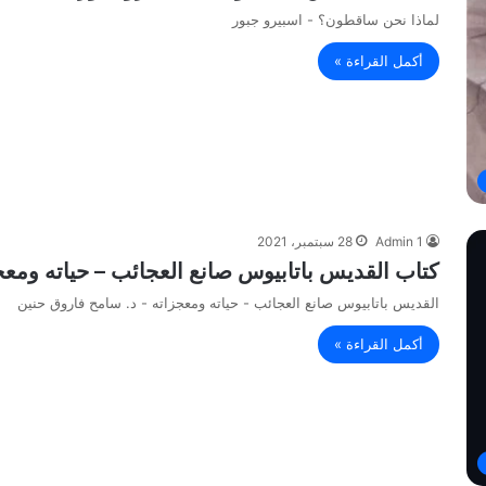
لماذا نحن ساقطون؟ - اسبيرو جبور
أكمل القراءة »
Admin 1
28 سبتمبر، 2021
كتاب القديس باتابيوس صانع العجائب – حياته ومعج
القديس باتابيوس صانع العجائب - حياته ومعجزاته - د. سامح فاروق حنين
أكمل القراءة »