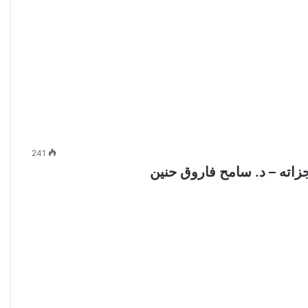
241
زاته – د. سامح فاروق حنين