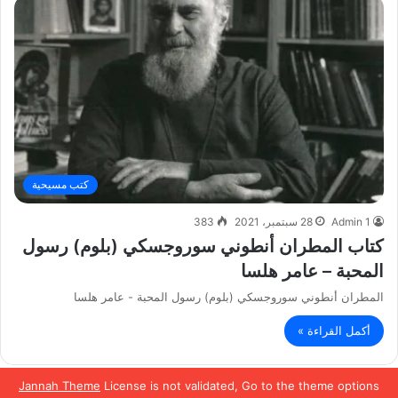
كتب مسيحية
Admin 1
28 سبتمبر، 2021
383
كتاب المطران أنطوني سوروجسكي (بلوم) رسول
المحبة – عامر هلسا
المطران أنطوني سوروجسكي (بلوم) رسول المحبة - عامر هلسا
أكمل القراءة »
Jannah Theme
License is not validated, Go to the theme options
الصفحة التالية