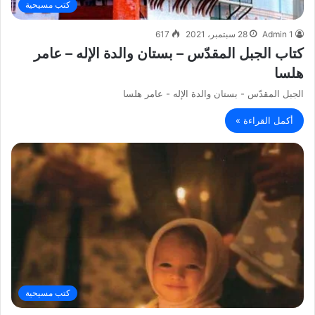
كتب مسيحية
Admin 1
28 سبتمبر، 2021
617
كتاب الجبل المقدّس – بستان والدة الإله – عامر
هلسا
الجبل المقدّس - بستان والدة الإله - عامر هلسا
أكمل القراءة »
كتب مسيحية