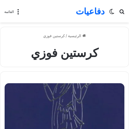
دفاعيات
بحث
الوضع
القائمة
عن
المظلم
الرئيسية
/
كرستين فوزي
كرستين فوزي