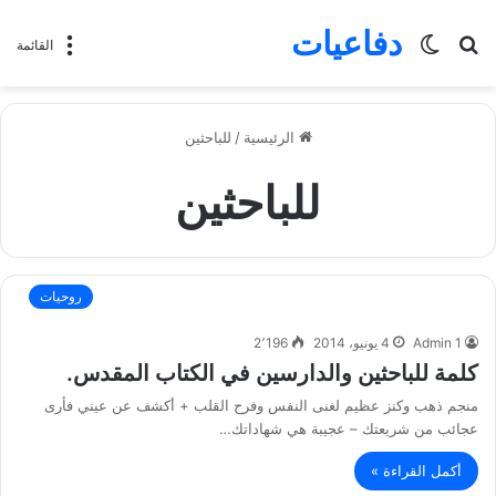
دفاعيات
بحث
الوضع
القائمة
عن
المظلم
الرئيسية
/
للباحثين
للباحثين
روحيات
Admin 1
4 يونيو، 2014
2٬196
كلمة للباحثين والدارسين في الكتاب المقدس.
منجم ذهب وكنز عظيم لغنى النفس وفرح القلب + أكشف عن عيني فأرى
عجائب من شريعتك – عجيبة هي شهاداتك…
أكمل القراءة »